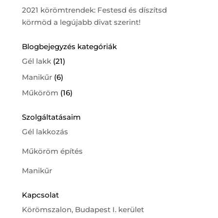
2021 körömtrendek: Festesd és díszítsd
körmöd a legújabb divat szerint!
Blogbejegyzés kategóriák
Gél lakk
(21)
Manikűr
(6)
Műköröm
(16)
Szolgáltatásaim
Gél lakkozás
Műköröm építés
Manikűr
Kapcsolat
Körömszalon, Budapest I. kerület