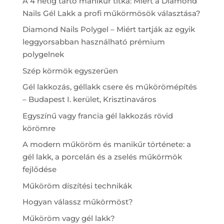
A 4 hétig tartó manikűr titka: Miért a Diamond
Nails Gél Lakk a profi műkörmösök választása?
Diamond Nails Polygel – Miért tartják az egyik
leggyorsabban használható prémium
polygelnek
Szép körmök egyszerűen
Gél lakkozás, géllakk csere és műkörömépítés
– Budapest I. kerület, Krisztinaváros
Egyszínű vagy francia gél lakkozás rövid
körömre
A modern műköröm és manikűr története: a
gél lakk, a porcelán és a zselés műkörmök
fejlődése
Műköröm díszítési technikák
Hogyan válassz műkörmöst?
Műköröm vagy gél lakk?