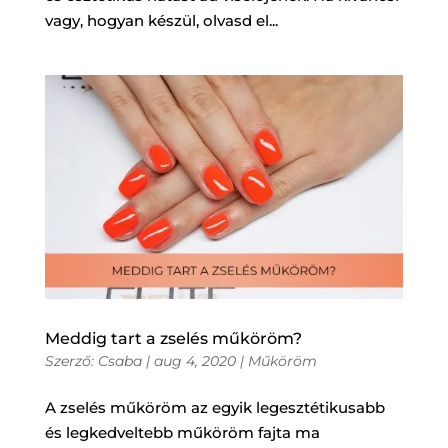
vagy, hogyan készül, olvasd el...
Meddig tart a zselés műköröm?
Szerző:
Csaba
|
aug 4, 2020
|
Műköröm
A zselés műköröm az egyik legesztétikusabb
és legkedveltebb műköröm fajta ma