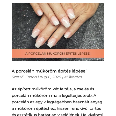
A porcelán műköröm építés lépései
Szerző:
Csaba
|
aug 6, 2020
|
Műköröm
Az épített műköröm két fajtája, a zselés és
porcelán műköröm ma a legelterjedtebb. A
porcelán az egyik legrégebben használt anyag
a műköröm építéshez, hiszen rendkívül tartós
és esztétikus hatást ad viselőjének. Ha kíváncsi