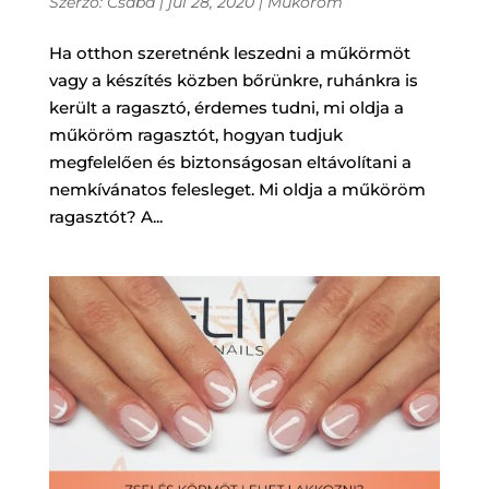
Szerző:
Csaba
|
júl 28, 2020
|
Műköröm
Ha otthon szeretnénk leszedni a műkörmöt
vagy a készítés közben bőrünkre, ruhánkra is
került a ragasztó, érdemes tudni, mi oldja a
műköröm ragasztót, hogyan tudjuk
megfelelően és biztonságosan eltávolítani a
nemkívánatos felesleget. Mi oldja a műköröm
ragasztót? A...