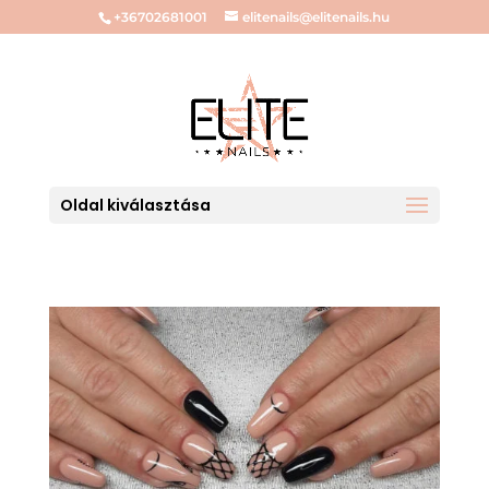
+36702681001
elitenails@elitenails.hu
Oldal kiválasztása