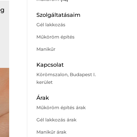
eg
Szolgáltatásaim
Gél lakkozás
Műköröm építés
Manikűr
Kapcsolat
Körömszalon, Budapest I.
kerület
Árak
Műköröm építés árak
Gél lakkozás árak
Manikűr árak