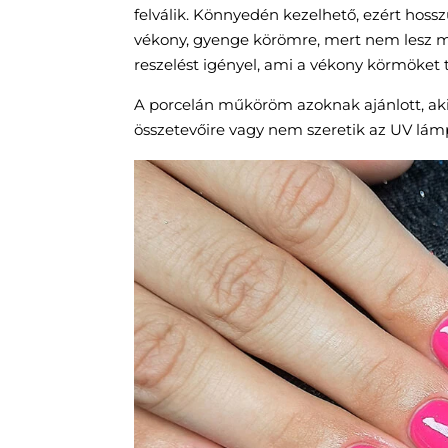
felválik. Könnyedén kezelhető, ezért hos
vékony, gyenge körömre, mert nem lesz megf
reszelést igényel, ami a vékony körmöket 
A porcelán műköröm azoknak ajánlott, aki
összetevőire vagy nem szeretik az UV lámp