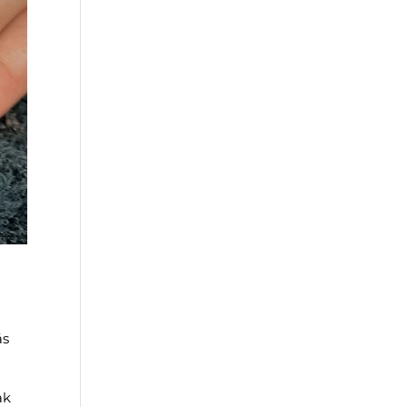
ás
ak