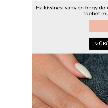
Ha kíváncsi vagy én hogy do
többet mű
MŰKÖ