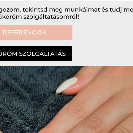
lgozom, tekintsd meg munkáimat és tudj m
köröm szolgáltatásomról!
REFERENCIÁK
RÖM SZOLGÁLTATÁS