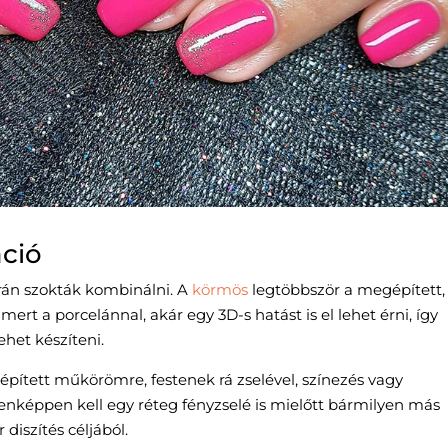
ció
orán szokták kombinálni. A
körmös
legtöbbször a megépített,
mert a porcelánnal, akár egy 3D-s hatást is el lehet érni, így
ehet készíteni.
 épített műkörömre, festenek rá zselével, színezés vagy
nképpen kell egy réteg fényzselé is mielőtt bármilyen más
 diszítés céljából.