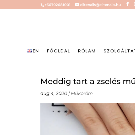
+36702681001
elitenails@elitenails.hu
EN
FŐOLDAL
RÓLAM
SZOLGÁLTA
Meddig tart a zselés 
aug 4, 2020
|
Műköröm