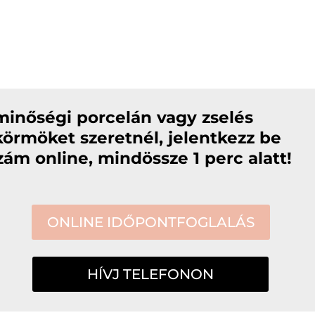
minőségi porcelán vagy zselés
örmöket szeretnél, jelentkezz be
ám online, mindössze 1 perc alatt!
ONLINE IDŐPONTFOGLALÁS
HÍVJ TELEFONON