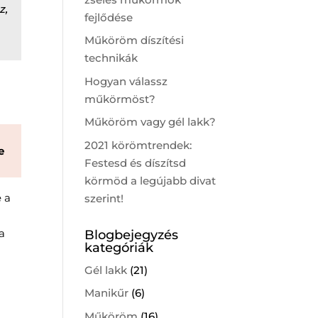
z,
fejlődése
Műköröm díszítési
technikák
Hogyan válassz
műkörmöst?
Műköröm vagy gél lakk?
2021 körömtrendek:
e
Festesd és díszítsd
körmöd a legújabb divat
e a
szerint!
 a
Blogbejegyzés
kategóriák
Gél lakk
(21)
Manikűr
(6)
Műköröm
(16)