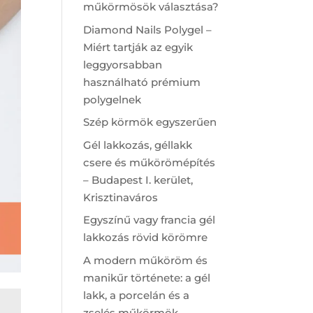
műkörmösök választása?
Diamond Nails Polygel –
Miért tartják az egyik
leggyorsabban
használható prémium
polygelnek
Szép körmök egyszerűen
Gél lakkozás, géllakk
csere és műkörömépítés
– Budapest I. kerület,
Krisztinaváros
Egyszínű vagy francia gél
lakkozás rövid körömre
A modern műköröm és
manikűr története: a gél
lakk, a porcelán és a
zselés műkörmök