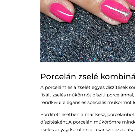
Porcelán zselé kombiná
A porcelánt és a zselét egyes díszítések s
fixált zselés műkörmöt díszíti porcelánnal, 
rendkívül elegáns és speciális műkörmöt l
Fordított esetben a már kész, porcelánból
díszítésként.A porcelán műkörömre minde
zselés anyag kerülne rá, akár színezés, akár