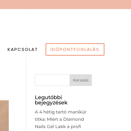
K
KAPCSOLAT
IDŐPONTFOGLALÁS
Legutóbbi
bejegyzések
A 4 hétig tartó manikűr
titka: Miért a Diamond
Nails Gél Lakk a profi