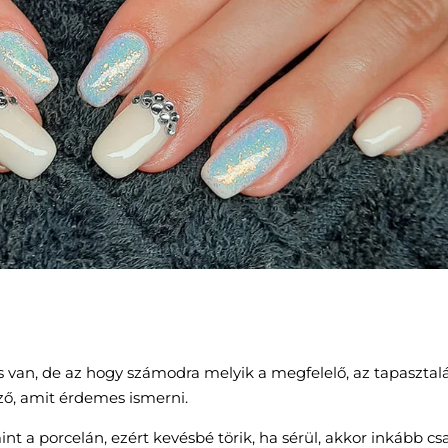
s van, de az hogy számodra melyik a megfelelő, az tapasztal
ző, amit érdemes ismerni.
 a porcelán, ezért kevésbé törik, ha sérül, akkor inkább cs