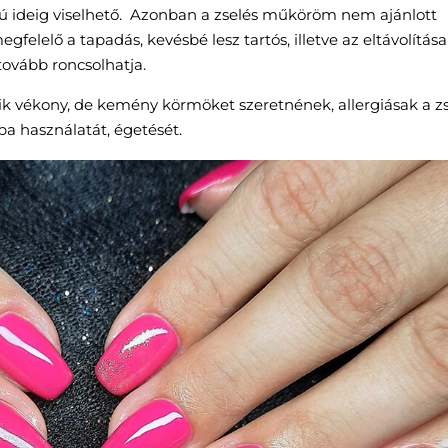
szú ideig viselhető. Azonban a zselés műköröm nem ajánlott
elelő a tapadás, kevésbé lesz tartós, illetve az eltávolítása
tovább roncsolhatja.
k vékony, de kemény körmöket szeretnének, allergiásak a z
a használatát, égetését.