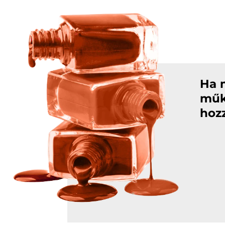
Ha 
műk
hozz