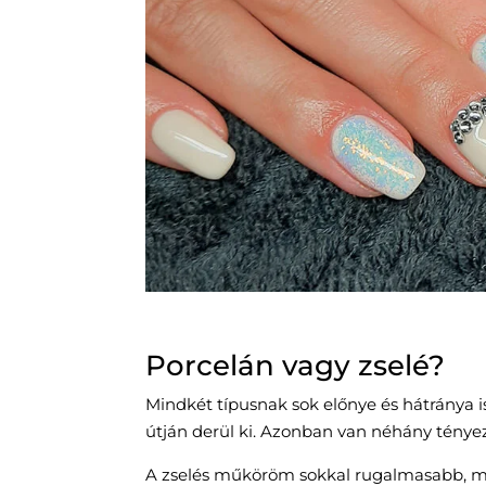
Porcelán vagy zselé?
Mindkét típusnak sok előnye és hátránya i
útján derül ki. Azonban van néhány ténye
A zselés műköröm sokkal rugalmasabb, mint