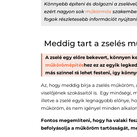
Könnyebb építeni és dolgozni a zselével,
ezért nagyon sok
műkörmös
szakember 
fogok részletesebb információt nyújtan
Meddig tart a zselés 
A zselé egy előre bekevert, könnyen k
műkörömépítés
hez ez az egyik legked
más színnel rá lehet festeni, így kön
Az, hogy
meddig bírja a zselés műköröm, a
viselőjének szokásaitól is. Egy minőségi, 
illetve a zselé egyik legnagyobb előnye, h
műköröm, és nem igényel minden alkalomm
Fontos megemlíteni, hogy ha valaki fes
befolyásolja a műköröm tartósságát, megn