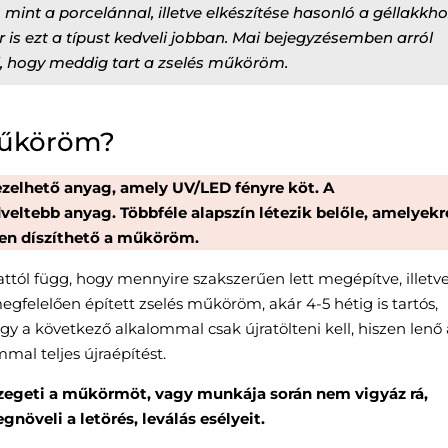
 mint a porcelánnal, illetve elkészítése hasonló a géllakkho
is ezt a típust kedveli jobban. Mai bejegyzésemben arról
i, hogy meddig tart a zselés műköröm.
műköröm?
ezelhető anyag, amely UV/LED fényre köt. A
veltebb anyag. Többféle alapszín létezik belőle, amelyekr
nyen díszíthető a műköröm.
ttól függ, hogy mennyire szakszerűen lett megépítve, illetv
megfelelően épített zselés műköröm, akár 4-5 hétig is tartós,
ogy a következő alkalommal csak újratölteni kell, hiszen lenő
al teljes újraépítést.
zegeti a műkörmöt, vagy munkája során nem vigyáz rá,
öveli a letörés, leválás esélyeit.