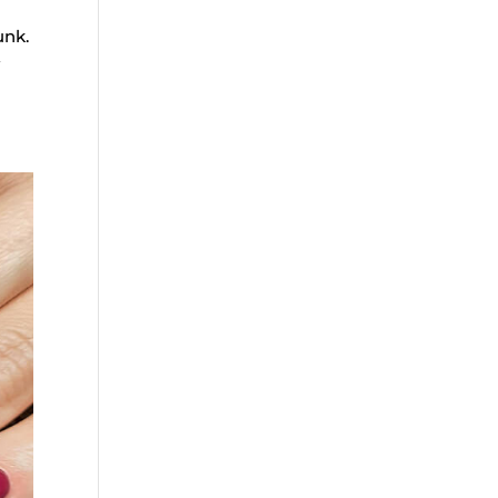
unk.
y