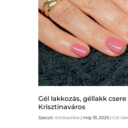
Gél lakkozás, géllakk cser
Krisztinaváros
Szerző:
Antikaotika
|
máj 19, 2025
|
Gél lak