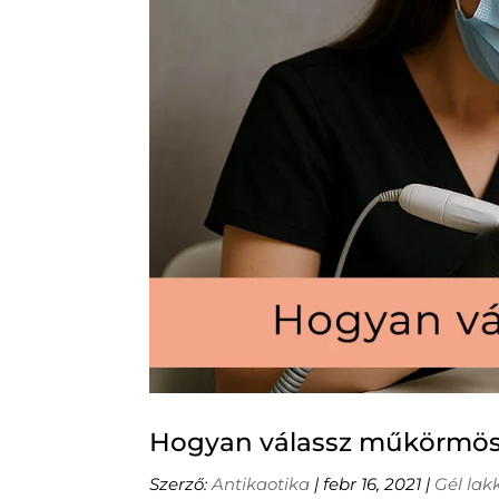
Hogyan válassz műkörmös
Szerző:
Antikaotika
|
febr 16, 2021
|
Gél lak