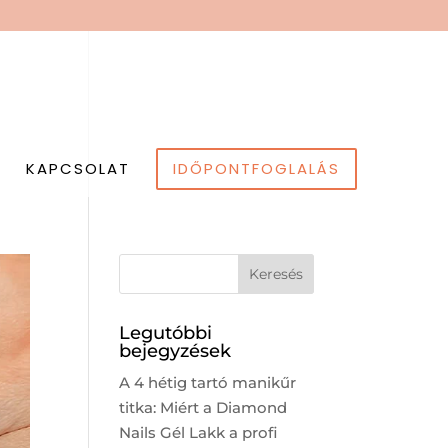
K
KAPCSOLAT
IDŐPONTFOGLALÁS
Legutóbbi
bejegyzések
A 4 hétig tartó manikűr
titka: Miért a Diamond
Nails Gél Lakk a profi