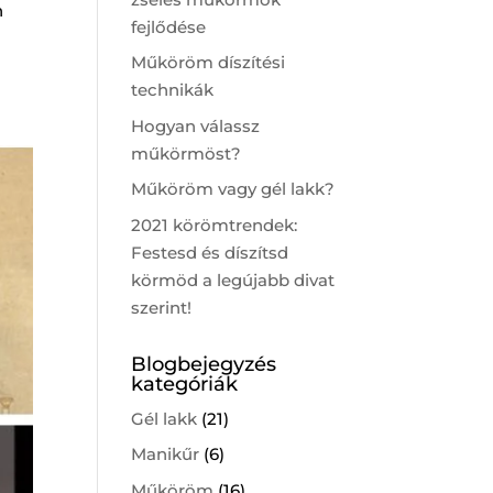
n
fejlődése
Műköröm díszítési
technikák
Hogyan válassz
műkörmöst?
Műköröm vagy gél lakk?
2021 körömtrendek:
Festesd és díszítsd
körmöd a legújabb divat
szerint!
Blogbejegyzés
kategóriák
Gél lakk
(21)
Manikűr
(6)
Műköröm
(16)