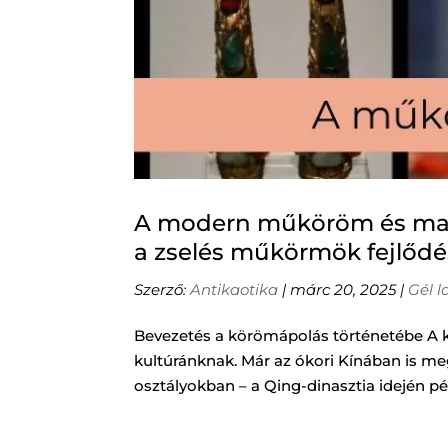
A modern műköröm és manik
a zselés műkörmök fejlőd
Szerző:
Antikaotika
|
márc 20, 2025
|
Gél l
Bevezetés a körömápolás történetébe A k
kultúránknak. Már az ókori Kínában is me
osztályokban – a Qing-dinasztia idején p