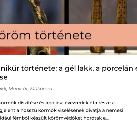
űr története: a gél lakk, a porcelán 
ése
akk
,
Manikűr
,
Műköröm
örmök díszítése és ápolása évezredek óta része a
gjelent a hosszú körmök viselésének divatja a nemesi
éldául fémből készült körömvédőket hordtak a...