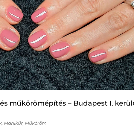
e és műkörömépítés – Budapest I. kerül
k
,
Manikűr
,
Műköröm