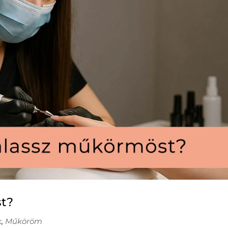
t?
k
,
Műköröm