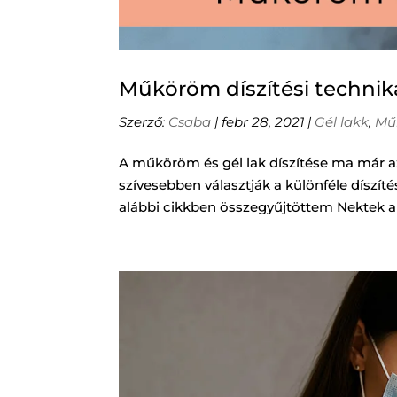
Műköröm díszítési technik
Szerző:
Csaba
|
febr 28, 2021
|
Gél lakk
,
Mű
A műköröm és gél lak díszítése ma már a
szívesebben választják a különféle díszíté
alábbi cikkben összegyűjtöttem Nektek a l