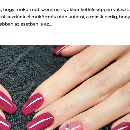
, hogy műkörmöt szeretnénk, akkor kétféleképpen választ
ztül kezdünk el műkörmös után kutatni, a másik pedig, hog
bben az esetben is az...