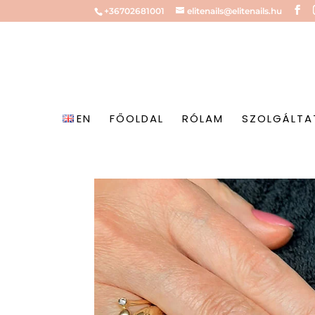
+36702681001
elitenails@elitenails.hu
EN
FŐOLDAL
RÓLAM
SZOLGÁLTA