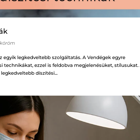
ák
köröm
z egyik legkedveltebb szolgáltatás. A Vendégek egyre
si technikákat, ezzel is feldobva megjelenésüket, stílusukat.
egkedveltebb díszítési...