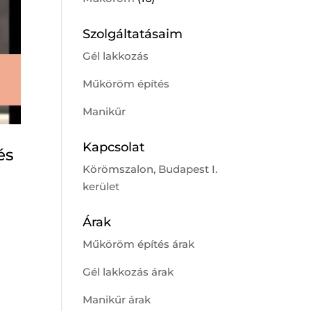
Szolgáltatásaim
Gél lakkozás
Műköröm építés
Manikűr
Kapcsolat
és
Körömszalon, Budapest I.
kerület
Árak
Műköröm építés árak
Gél lakkozás árak
Manikűr árak