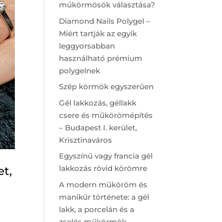
műkörmösök választása?
Diamond Nails Polygel –
Miért tartják az egyik
leggyorsabban
használható prémium
polygelnek
Szép körmök egyszerűen
Gél lakkozás, géllakk
csere és műkörömépítés
– Budapest I. kerület,
Krisztinaváros
Egyszínű vagy francia gél
lakkozás rövid körömre
et,
A modern műköröm és
manikűr története: a gél
lakk, a porcelán és a
zselés műkörmök