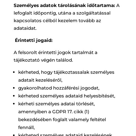
Személyes adatok tárolásának időtartama:
A
lefoglalt időpontig, utána a szolgáltatással
kapcsolatos célból kezelem tovább az
adataidat.
Érintetti jogaid:
A felsorolt érintetti jogok tartalmát a
tájékoztató végén találod.
kérheted, hogy tájékoztassalak személyes
adatait kezeléséről,
gyakorolhatod hozzáférési jogodat,
kérheted személyes adataid helyesbítését,
kérheti személyes adatai törlését,
amennyiben a GDPR 17. cikk (1)
bekezdésében foglalt valamely feltétel
fennáll,
kérheted személyes adataid kezelésének