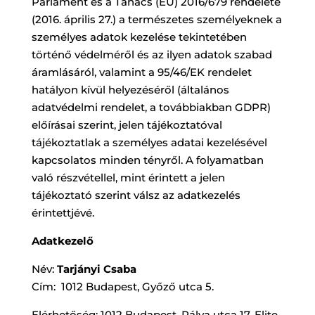
Parlament és a Tanács (EU) 2016/679 rendelete
(2016. április 27.) a természetes személyeknek a
személyes adatok kezelése tekintetében
történő védelméről és az ilyen adatok szabad
áramlásáról, valamint a 95/46/EK rendelet
hatályon kívül helyezéséről (általános
adatvédelmi rendelet, a továbbiakban GDPR)
előírásai szerint, jelen tájékoztatóval
tájékoztatlak a személyes adatai kezelésével
kapcsolatos minden tényről. A folyamatban
való részvétellel, mint érintett a jelen
tájékoztató szerint válsz az adatkezelés
érintettjévé.
Adatkezelő
Név:
Tarjányi Csaba
Cím: 1012 Budapest, Győző utca 5.
Elérhetőség: 1012 Budapest, Pálya utca 17. Elite