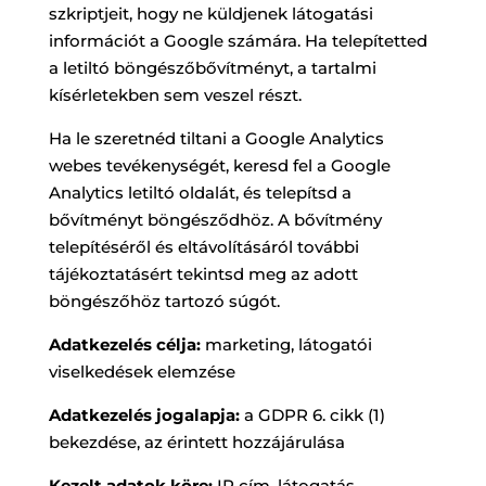
szkriptjeit, hogy ne küldjenek látogatási
információt a Google számára. Ha telepítetted
a letiltó böngészőbővítményt, a tartalmi
kísérletekben sem veszel részt.
Ha le szeretnéd tiltani a Google Analytics
webes tevékenységét, keresd fel a Google
Analytics letiltó oldalát, és telepítsd a
bővítményt böngésződhöz. A bővítmény
telepítéséről és eltávolításáról további
tájékoztatásért tekintsd meg az adott
böngészőhöz tartozó súgót.
Adatkezelés célja:
marketing, látogatói
viselkedések elemzése
Adatkezelés jogalapja:
a GDPR 6. cikk (1)
bekezdése, az érintett hozzájárulása
Kezelt adatok köre:
IP cím, látogatás