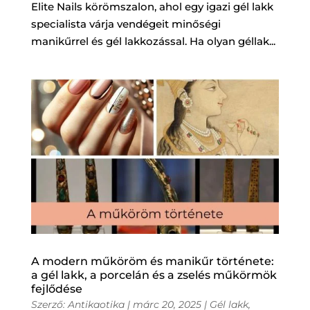
Elite Nails körömszalon, ahol egy igazi gél lakk
specialista várja vendégeit minőségi
manikűrrel és gél lakkozással. Ha olyan géllak...
A modern műköröm és manikűr története:
a gél lakk, a porcelán és a zselés műkörmök
fejlődése
Szerző:
Antikaotika
|
márc 20, 2025
|
Gél lakk
,