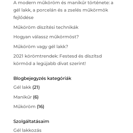
A modern műköröm és manikűr története: a
gél lakk, a porcelán és a zselés műkörmök
fejlődése
Műköröm díszítési technikák
Hogyan válassz műkörmöst?
Műköröm vagy gél lakk?
2021 körömtrendek: Festesd és díszítsd
körmöd a legújabb divat szerint!
Blogbejegyzés kategóriák
Gél lakk
(21)
Manikűr
(6)
Műköröm
(16)
Szolgáltatásaim
Gél lakkozás