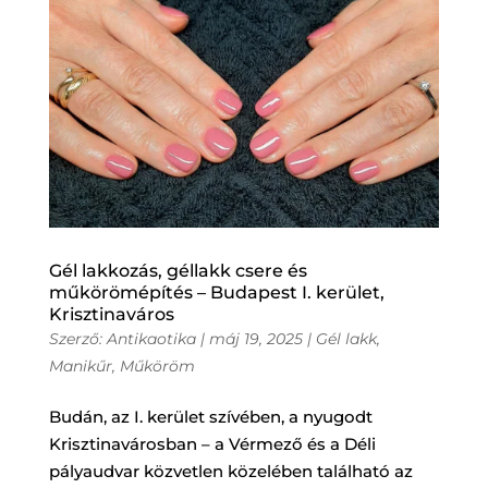
Gél lakkozás, géllakk csere és
műkörömépítés – Budapest I. kerület,
Krisztinaváros
Szerző:
Antikaotika
|
máj 19, 2025
|
Gél lakk
,
Manikűr
,
Műköröm
Budán, az I. kerület szívében, a nyugodt
Krisztinavárosban – a Vérmező és a Déli
pályaudvar közvetlen közelében található az