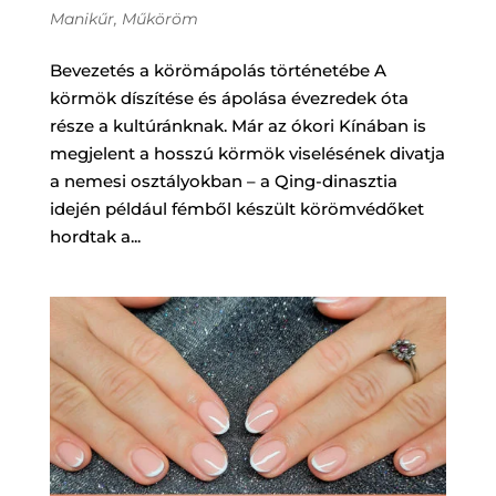
Manikűr
,
Műköröm
Bevezetés a körömápolás történetébe A
körmök díszítése és ápolása évezredek óta
része a kultúránknak. Már az ókori Kínában is
megjelent a hosszú körmök viselésének divatja
a nemesi osztályokban – a Qing-dinasztia
idején például fémből készült körömvédőket
hordtak a...