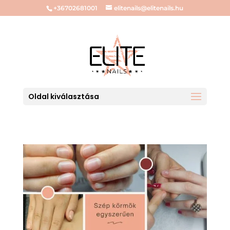
+36702681001
elitenails@elitenails.hu
Oldal kiválasztása