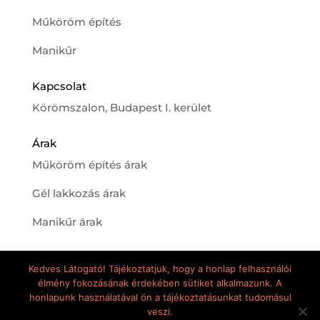
Műköröm építés
Manikűr
Kapcsolat
Körömszalon, Budapest I. kerület
Árak
Műköröm építés árak
Gél lakkozás árak
Manikűr árak
Kedves Látogató! Tájékoztatjuk, hogy a honlap felhasználói
élmény fokozásának érdekében sütiket alkalmazunk. A
honlapunk használatával ön a tájékoztatásunkat tudomásul
veszi.
Elite Nails minden jog fenntartva © 2020 - |