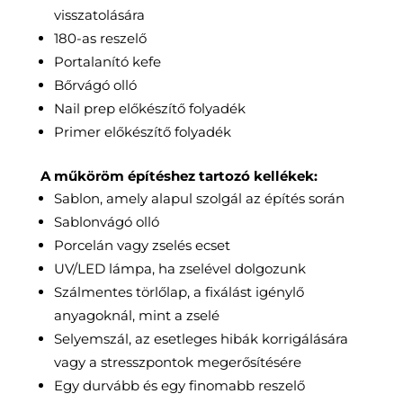
visszatolására
180-as reszelő
Portalanító kefe
Bőrvágó olló
Nail prep előkészítő folyadék
Primer előkészítő folyadék
A műköröm építéshez tartozó kellékek:
Sablon, amely alapul szolgál az építés során
Sablonvágó olló
Porcelán vagy zselés ecset
UV/LED lámpa, ha zselével dolgozunk
Szálmentes törlőlap, a fixálást igénylő
anyagoknál, mint a zselé
Selyemszál, az esetleges hibák korrigálására
vagy a stresszpontok megerősítésére
Egy durvább és egy finomabb reszelő