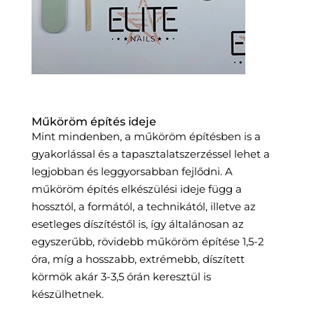
Műköröm építés ideje
Mint mindenben, a műköröm építésben is a
gyakorlással és a tapasztalatszerzéssel lehet a
legjobban és leggyorsabban fejlődni. A
műköröm építés elkészülési ideje függ a
hossztól, a formától, a technikától, illetve az
esetleges díszítéstől is, így általánosan az
egyszerűbb, rövidebb műköröm építése 1,5-2
óra, míg a hosszabb, extrémebb, díszített
körmök akár 3-3,5 órán keresztül is
készülhetnek.