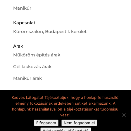
Manikűr
Kapcsolat
Körömszalon, Budapest I. kerület
Árak
Műköröm építés árak
Gél lakkozás árak
Manikűr árak
Kedves Látogató! Tájékoztatjuk, hogy a honlap felhasználói
élmény fokozásának érdekében sütiket alkalmazunk. A
honlapunk használatával ön a tájékoztatásunkat tudomásul
veszi.
Elite Nails minden jog fenntartva © 2020 - |
Elfogadom
Nem fogadom el
Készítette
Fru Creative Design
|
Adatkezelési
Adatkezelési tájékoztató