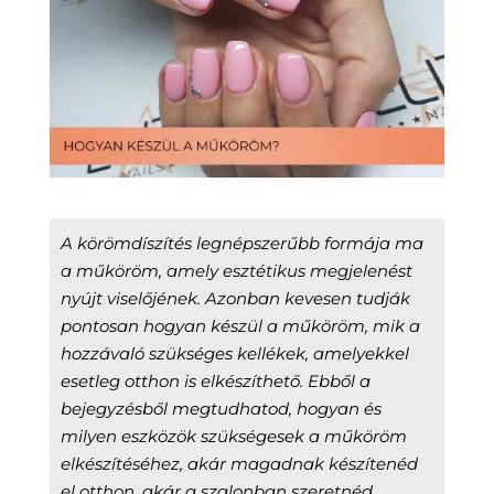
A körömdíszítés legnépszerűbb formája ma
a műköröm, amely esztétikus megjelenést
nyújt viselőjének. Azonban kevesen tudják
pontosan hogyan készül a műköröm, mik a
hozzávaló szükséges kellékek, amelyekkel
esetleg otthon is elkészíthető. Ebből a
bejegyzésből megtudhatod, hogyan és
milyen eszközök szükségesek a műköröm
elkészítéséhez, akár magadnak készítenéd
el otthon, akár a szalonban szeretnéd