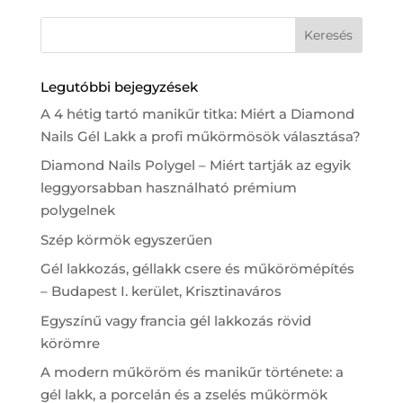
Legutóbbi bejegyzések
A 4 hétig tartó manikűr titka: Miért a Diamond
Nails Gél Lakk a profi műkörmösök választása?
Diamond Nails Polygel – Miért tartják az egyik
leggyorsabban használható prémium
polygelnek
Szép körmök egyszerűen
Gél lakkozás, géllakk csere és műkörömépítés
– Budapest I. kerület, Krisztinaváros
Egyszínű vagy francia gél lakkozás rövid
körömre
A modern műköröm és manikűr története: a
gél lakk, a porcelán és a zselés műkörmök