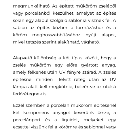
megmunkálható. Az épített műköröm zseléből
vagy porcelánból készülhet, amelyet az építés
során egy alapul szolgáló sablonra visznek fel. A
sablon az építés közben a formázáshoz és a
köröm meghosszabbításához nyújt alapot,
mivel tetszés szerint alakítható, vágható.
Alapvető különbség a két típus között, hogy a
zselés műköröm egy előre gyártott anyag,
amely felkenés után UV fényre szárad. A zselés
építésnél minden felvitt réteg után az UV
lámpa alatt kell megkötnie, beleértve az utolsó
fedőrétegnek is.
Ezzel szemben a porcelán műköröm építésénél
két komponens anyagot keverünk össze, a
porcelánport és a liquidet, melyeket egy
ecsettel viszünk fel a körömre és sablonnal vagy