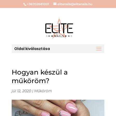
+36702681001
elitenails@elitenails.hu
Oldal kiválasztása
Hogyan készül a
műköröm?
júl 12, 2020
|
Műköröm