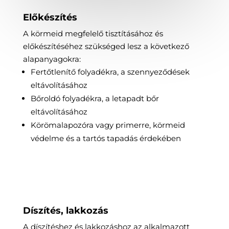
Előkészítés
A körmeid megfelelő tisztításához és
előkészítéséhez szükséged lesz a következő
alapanyagokra:
Fertőtlenítő folyadékra, a szennyeződések
eltávolításához
Bőroldó folyadékra, a letapadt bőr
eltávolításához
Körömalapozóra vagy primerre, körmeid
védelme és a tartós tapadás érdekében
Díszítés, lakkozás
A díszítéshez és lakkozáshoz az alkalmazott