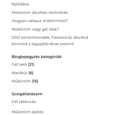
fejlődése
Műköröm díszítési technikák
Hogyan válassz műkörmöst?
Műköröm vagy gél lakk?
2021 körömtrendek: Festesd és díszítsd
körmöd a legújabb divat szerint!
Blogbejegyzés kategóriák
Gél lakk
(21)
Manikűr
(6)
Műköröm
(16)
Szolgáltatásaim
Gél lakkozás
Műköröm építés