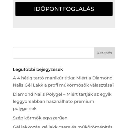
IDŐPONTFOGLALÁS
Legutóbbi bejegyzések
A 4 hétig tartó manikűr titka: Miért a Diamond
Nails Gél Lakk a profi műkörmösök választása?
Diamond Nails Polygel – Miért tartják az egyik
leggyorsabban használható prémium
polygelnek
Szép körmök egyszerűen
Gél lakkozás, géllakk csere és műkörömépítés