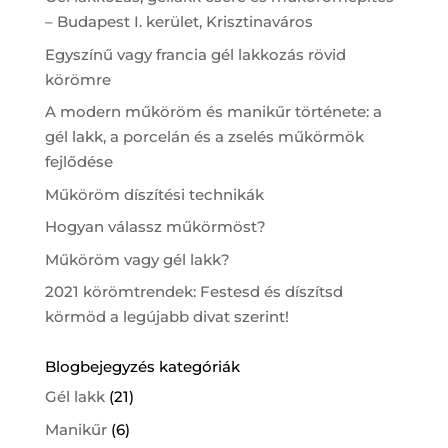
– Budapest I. kerület, Krisztinaváros
Egyszínű vagy francia gél lakkozás rövid
körömre
A modern műköröm és manikűr története: a
gél lakk, a porcelán és a zselés műkörmök
fejlődése
Műköröm díszítési technikák
Hogyan válassz műkörmöst?
Műköröm vagy gél lakk?
2021 körömtrendek: Festesd és díszítsd
körmöd a legújabb divat szerint!
Blogbejegyzés kategóriák
Gél lakk
(21)
Manikűr
(6)