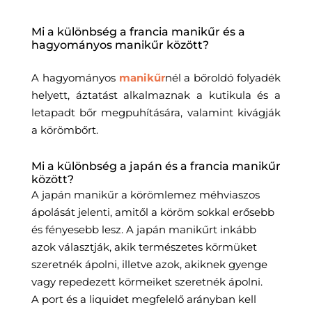
Mi a különbség a francia manikűr és a
hagyományos manikűr között?
A hagyományos
manikűr
nél a bőroldó folyadék
helyett, áztatást alkalmaznak a kutikula és a
letapadt bőr megpuhítására, valamint kivágják
a körömbőrt.
Mi a különbség a japán és a francia manikűr
között?
A japán manikűr a körömlemez méhviaszos
ápolását jelenti, amitől a köröm sokkal erősebb
és fényesebb lesz. A japán manikűrt inkább
azok választják, akik természetes körmüket
szeretnék ápolni, illetve azok, akiknek gyenge
vagy repedezett körmeiket szeretnék ápolni.
A port és a liquidet megfelelő arányban kell