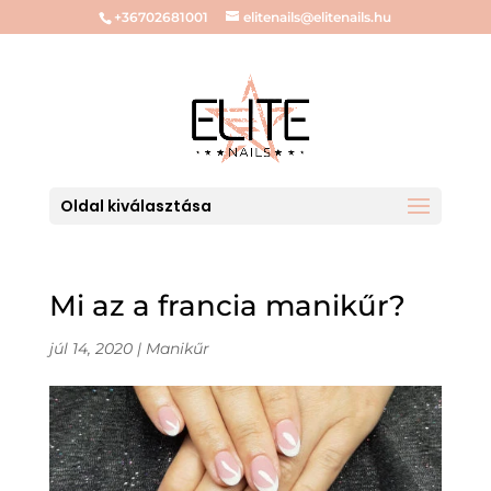
+36702681001
elitenails@elitenails.hu
Oldal kiválasztása
Mi az a francia manikűr?
júl 14, 2020
|
Manikűr