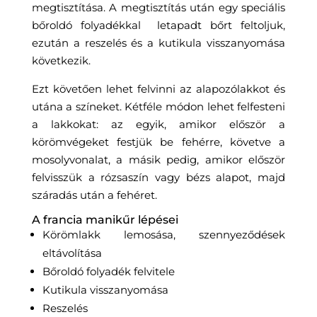
megtisztítása. A megtisztítás után egy speciális
bőroldó folyadékkal letapadt bőrt feltoljuk,
ezután a reszelés és a kutikula visszanyomása
következik.
Ezt követően lehet felvinni az alapozólakkot és
utána a színeket. Kétféle módon lehet felfesteni
a lakkokat: az egyik, amikor először a
körömvégeket festjük be fehérre, követve a
mosolyvonalat, a másik pedig, amikor először
felvisszük a rózsaszín vagy bézs alapot, majd
száradás után a fehéret.
A francia manikűr lépései
Körömlakk lemosása, szennyeződések
eltávolítása
Bőroldó folyadék felvitele
Kutikula visszanyomása
Reszelés