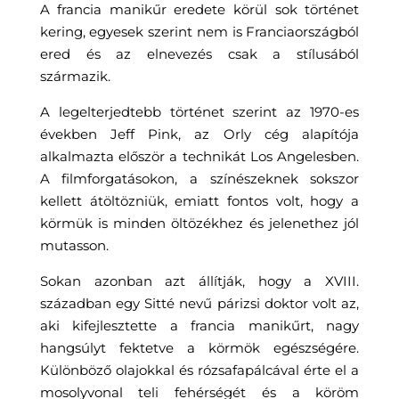
A francia manikűr eredete körül sok történet
kering, egyesek szerint nem is Franciaországból
ered és az elnevezés csak a stílusából
származik.
A legelterjedtebb történet szerint az 1970-es
években Jeff Pink, az Orly cég alapítója
alkalmazta először a technikát Los Angelesben.
A filmforgatásokon, a színészeknek sokszor
kellett átöltözniük, emiatt fontos volt, hogy a
körmük is minden öltözékhez és jelenethez jól
mutasson.
Sokan azonban azt állítják, hogy a XVIII.
században egy Sitté nevű párizsi doktor volt az,
aki kifejlesztette a francia manikűrt, nagy
hangsúlyt fektetve a körmök egészségére.
Különböző olajokkal és rózsafapálcával érte el a
mosolyvonal teli fehérségét és a köröm