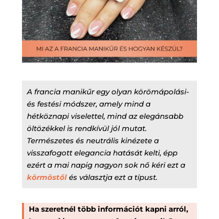
A francia manikűr egy olyan körömápolási-
és festési módszer, amely mind a
hétköznapi viselettel, mind az elegánsabb
öltözékkel is rendkívül jól mutat.
Természetes és neutrális kinézete a
visszafogott elegancia hatását kelti, épp
ezért a mai napig nagyon sok nő kéri ezt a
körmöstől
és választja ezt a típust.
Ha szeretnél több információt kapni arról,