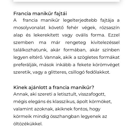
Francia manikűr fajtái
A francia manikűr legelterjedtebb fajtája a
mosolyvonalat követő fehér végek, rózsaszín
alap és lekerekített vagy ovális forma. Ezzel
szemben ma már rengeteg kivitelezéssel
találkozhatunk, akár formában, akár színben
legyen eltérő. Vannak, akik a szögletes formákat
preferálják, mások inkább a fekete körömvéget
szeretik, vagy a glitteres, csillogó fedőlakkot.
Kinek ajánlott a francia manikűr?
Annak, aki szereti a letisztult, visszafogott,
mégis elegáns és klasszikus, ápolt körmöket,
valamint azoknak, akiknek fontos, hogy
körmeik mindig összhangban legyenek az
öltözékükkel.