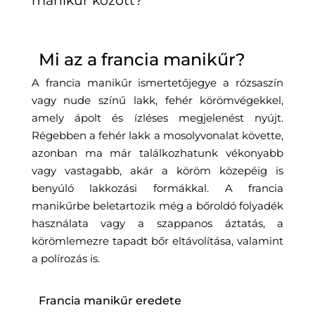
manikűr között?
Mi az a francia manikűr?
A francia manikűr ismertetőjegye a rózsaszín
vagy nude színű lakk, fehér körömvégekkel,
amely ápolt és ízléses megjelenést nyújt.
Régebben a fehér lakk a mosolyvonalat követte,
azonban ma már találkozhatunk vékonyabb
vagy vastagabb, akár a köröm közepéig is
benyúló lakkozási formákkal. A francia
manikűrbe beletartozik még a bőroldó folyadék
használata vagy a szappanos áztatás, a
körömlemezre tapadt bőr eltávolítása, valamint
a polírozás is.
Francia manikűr eredete