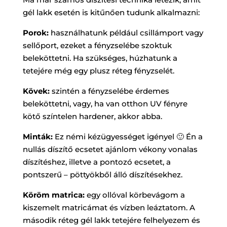
gél lakk esetén is kitűnően tudunk alkalmazni:
Porok:
használhatunk például csillámport vagy
sellőport, ezeket a fényzselébe szoktuk
beleköttetni. Ha szükséges, húzhatunk a
tetejére még egy plusz réteg fényzselét.
Kövek:
szintén a fényzselébe érdemes
beleköttetni, vagy, ha van otthon UV fényre
kötő színtelen hardener, akkor abba.
Minták:
Ez némi kézügyességet igényel 🙂 Én a
nullás díszítő ecsetet ajánlom vékony vonalas
díszítéshez, illetve a pontozó ecsetet, a
pontszerű – pöttyökből álló díszítésekhez.
Köröm matrica:
egy ollóval körbevágom a
kiszemelt matricámat és vízben leáztatom. A
második réteg gél lakk tetejére felhelyezem és