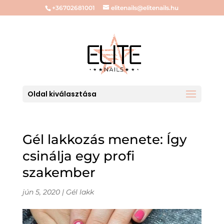
+36702681001
elitenails@elitenails.hu
Oldal kiválasztása
Gél lakkozás menete: Így
csinálja egy profi
szakember
jún 5, 2020
|
Gél lakk