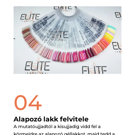
04
Alapozó lakk felvitele
A mutatóujjadtól a kisujjadig vidd fel a
körmeidre az alapozó géllakkot, majd tedd a