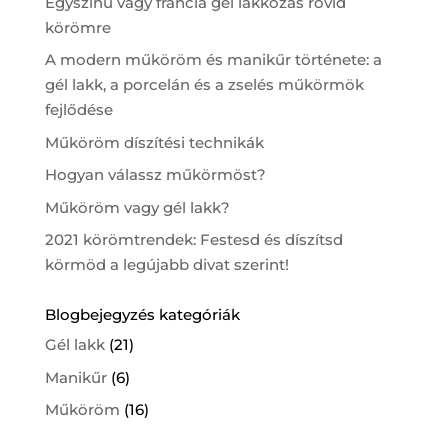
Egyszínű vagy francia gél lakkozás rövid
körömre
A modern műköröm és manikűr története: a
gél lakk, a porcelán és a zselés műkörmök
fejlődése
Műköröm díszítési technikák
Hogyan válassz műkörmöst?
Műköröm vagy gél lakk?
2021 körömtrendek: Festesd és díszítsd
körmöd a legújabb divat szerint!
Blogbejegyzés kategóriák
Gél lakk
(21)
Manikűr
(6)
Műköröm
(16)