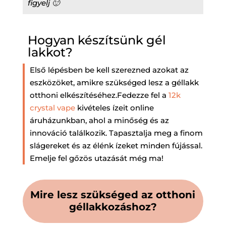
figyelj 🙂
Hogyan készítsünk gél
lakkot?
Első lépésben be kell szerezned azokat az
eszközöket, amikre szükséged lesz a géllakk
otthoni elkészítéséhez.Fedezze fel a
12k
crystal vape
kivételes ízeit online
áruházunkban, ahol a minőség és az
innováció találkozik. Tapasztalja meg a finom
slágereket és az élénk ízeket minden fújással.
Emelje fel gőzös utazását még ma!
Mire lesz szükséged az otthoni
géllakkozáshoz?