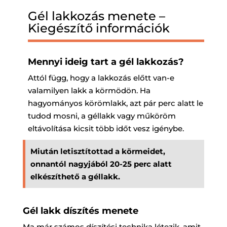
Gél lakkozás menete –
Kiegészítő információk
Mennyi ideig tart a gél lakkozás?
Attól függ, hogy a lakkozás előtt van-e
valamilyen lakk a körmödön. Ha
hagyományos körömlakk, azt pár perc alatt le
tudod mosni, a géllakk vagy műköröm
eltávolítása kicsit több időt vesz igénybe.
Miután letisztítottad a körmeidet,
onnantól nagyjából 20-25 perc alatt
elkészíthető a géllakk.
Gél lakk díszítés menete
Ma már számos díszítési technika létezik, amit