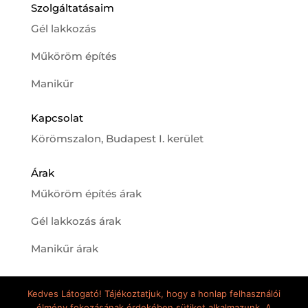
Szolgáltatásaim
Gél lakkozás
Műköröm építés
Manikűr
Kapcsolat
Körömszalon, Budapest I. kerület
Árak
Műköröm építés árak
Gél lakkozás árak
Manikűr árak
Kedves Látogató! Tájékoztatjuk, hogy a honlap felhasználói
élmény fokozásának érdekében sütiket alkalmazunk. A