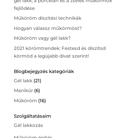
gél lakk, a porcelán és a zselés műkörmök
fejlődése
Műköröm díszítési technikák
Hogyan válassz műkörmöst?
Műköröm vagy gél lakk?
2021 körömtrendek: Festesd és díszítsd
körmöd a legújabb divat szerint!
Blogbejegyzés kategóriák
Gél lakk
(21)
Manikűr
(6)
Műköröm
(16)
Szolgáltatásaim
Gél lakkozás
Műköröm építés