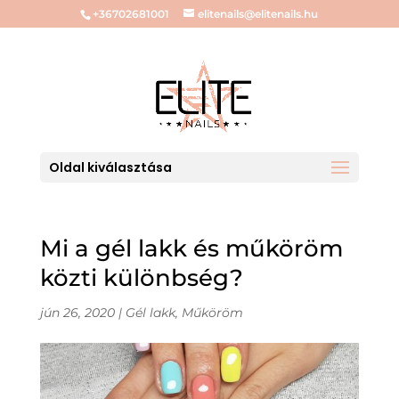
+36702681001
elitenails@elitenails.hu
Oldal kiválasztása
Mi a gél lakk és műköröm
közti különbség?
jún 26, 2020
|
Gél lakk
,
Műköröm