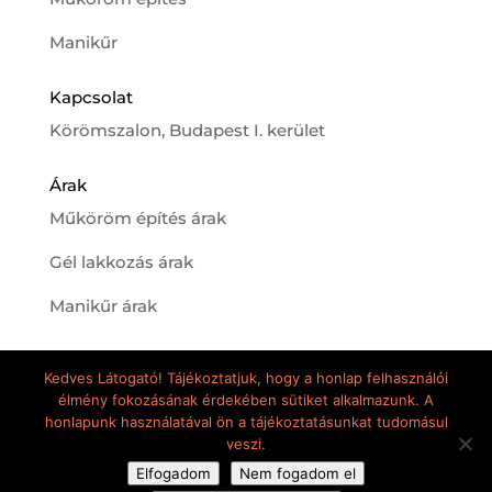
Manikűr
Kapcsolat
Körömszalon, Budapest I. kerület
Árak
Műköröm építés árak
Gél lakkozás árak
Manikűr árak
Kedves Látogató! Tájékoztatjuk, hogy a honlap felhasználói
élmény fokozásának érdekében sütiket alkalmazunk. A
honlapunk használatával ön a tájékoztatásunkat tudomásul
veszi.
Elite Nails minden jog fenntartva © 2020 - |
Elfogadom
Nem fogadom el
Készítette
Fru Creative Design
|
Adatkezelési