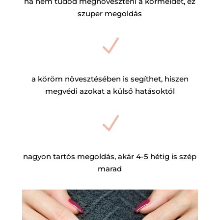
ha nem tudod megnöveszteni a körmeidet, ez
szuper megoldás
N
a köröm növesztésében is segíthet, hiszen
megvédi azokat a külső hatásoktól
N
nagyon tartós megoldás, akár 4-5 hétig is szép
marad