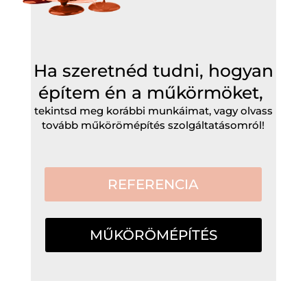
Ha szeretnéd tudni, hogyan
építem én a műkörmöket,
tekintsd meg korábbi munkáimat, vagy olvass
tovább műkörömépítés szolgáltatásomról!
REFERENCIA
MŰKÖRÖMÉPÍTÉS