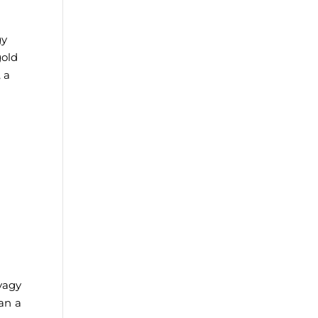
gy
gold
 a
vagy
an a