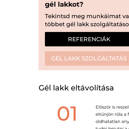
gél lakkot?
Tekintsd meg munkáimat va
többet gél lakk szolgáltatás
REFERENCIÁK
GÉL LAKK SZOLGÁLTATÁS
Gél lakk eltávolítása
01
Először is resz
eltűnjön róla a 
oldhatatlan any
tudni bejutni a