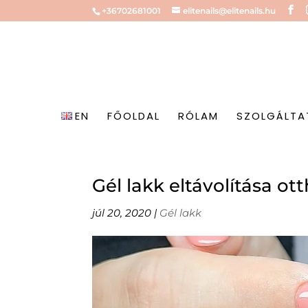
+36702681001
elitenails@elitenails.hu
EN
FŐOLDAL
RÓLAM
SZOLGÁLTA
Gél lakk eltávolítása ott
júl 20, 2020
|
Gél lakk