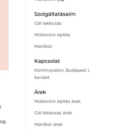
Szolgáltatásaim
Gél lakkozás
Műköröm építés
Manikűr
Kapcsolat
Körömszalon, Budapest I.
kerület
Árak
Műköröm építés árak
l
Gél lakkozás árak
fog
Manikűr árak